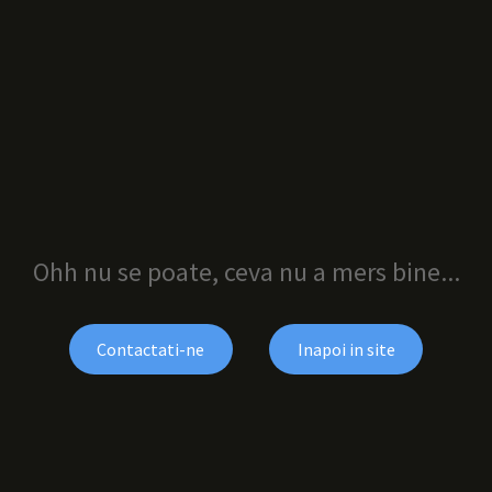
Ohh nu se poate, ceva nu a mers bine...
Contactati-ne
Inapoi in site