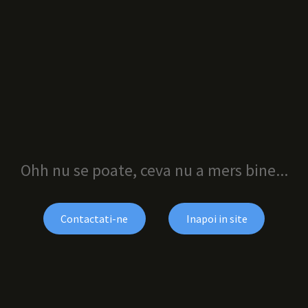
Ohh nu se poate, ceva nu a mers bine...
Contactati-ne
Inapoi in site